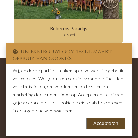
Boheems Paradijs
Holsloot
unieketrouwlocaties.nl maakt
gebruik van cookies.
Wij, en derde partijen, maken op onze website gebruik
van cookies. We gebruiken cookies voor het bijhouden
Privacy
|
Over ons
|
Contact en adverteren
|
van statistieken, om voorkeuren op te slaan en
Gebruikersvoorwaarden
|
Bruidsbeurs plaatsen
marketing doeleinden. Door op 'Accepteren' te klikken
ga je akkoord met het cookie beleid zoals beschreven
in de algemene voorwaarden.
© Genista Communicatie 2001 - 2026
Accepteren
Webdesign:
Axivorm