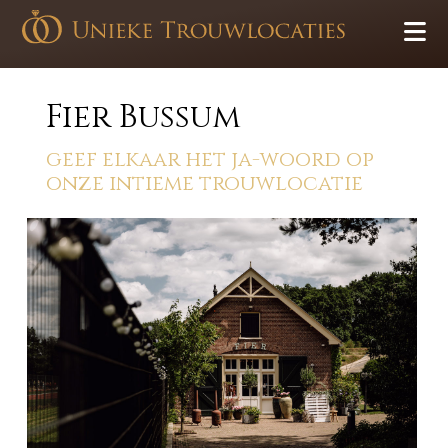
Fier Bussum
geef elkaar het ja-woord op
onze intieme trouwlocatie