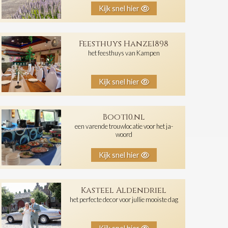
Kijk snel hier
Feesthuys Hanze1898
het feesthuys van Kampen
Kijk snel hier
Boot10.nl
een varende trouwlocatie voor het ja-
woord
Kijk snel hier
Kasteel Aldendriel
het perfecte decor voor jullie mooiste dag