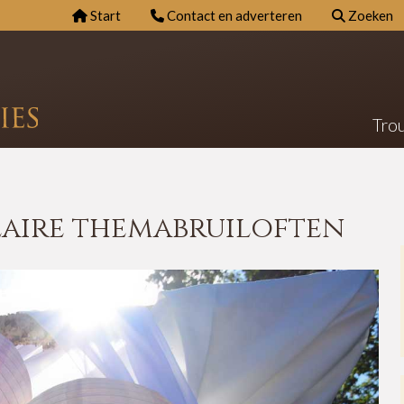
Start
Contact en adverteren
Zoeken
Tro
laire themabruiloften