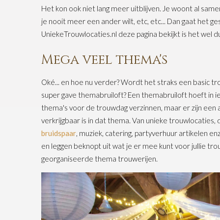
Het kon ook niet lang meer uitblijven. Je woont al same
je nooit meer een ander wilt, etc, etc... Dan gaat het 
UniekeTrouwlocaties.nl deze pagina bekijkt is het wel duid
Mega veel thema's
Oké... en hoe nu verder? Wordt het straks een basic trouwd
super gave themabruiloft? Een themabruiloft hoeft in ied
thema's voor de trouwdag verzinnen, maar er zijn een a
verkrijgbaar is in dat thema. Van unieke trouwlocaties,
bruidspaar
, muziek, catering, partyverhuur artikelen en
en leggen beknopt uit wat je er mee kunt voor jullie t
georganiseerde thema trouwerijen.