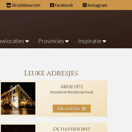
Bruidsbeurzen
facebook
instagram
uwlocaties
Provincies
Inspiratie
Leuke adresjes
Abdij 1472
trouwen en feesten op maat
Kijk snel hier
De Havixhorst