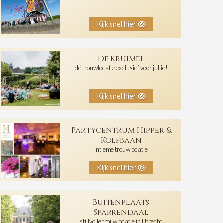
Kijk snel hier
De Kruimel
dé trouwlocatie exclusief voor jullie!
Kijk snel hier
Partycentrum Hipper &
Kolfbaan
intieme trouwlocatie
Kijk snel hier
Buitenplaats
Sparrendaal
stijlvolle trouwlocatie in Utrecht