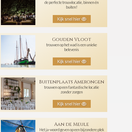
de perfecte trouwlocatie, binnen én
buiten!
Kijk snel hier
Gouden Vloot
trouwen op het wad is een unieke
belevenis
Kijk snel hier
Buitenplaats Amerongen
trouwen op een fantastische locatie
zonder zorgen
Kijk snel hier
Aan de Meule
Het ja-woord geven op een bijzondere plek