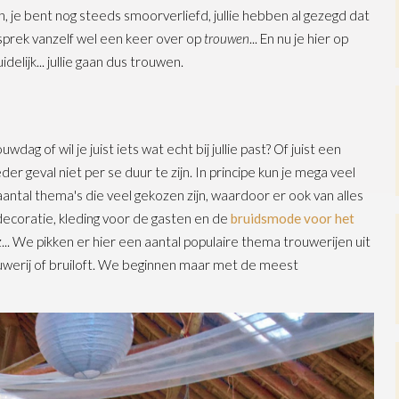
n, je bent nog steeds smoorverliefd, jullie hebben al gezegd dat
gesprek vanzelf wel een keer over op
trouwen
... En nu je hier op
elijk... jullie gaan dus trouwen.
ag of wil je juist iets wat echt bij jullie past? Of juist een
er geval niet per se duur te zijn. In principe kun je mega veel
antal thema's die veel gekozen zijn, waardoor er ook van alles
 decoratie, kleding voor de gasten en de
bruidsmode voor het
z... We pikken er hier een aantal populaire thema trouwerijen uit
rouwerij of bruiloft. We beginnen maar met de meest