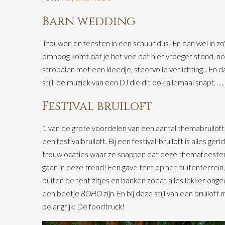
Barn wedding
Trouwen en feesten in een schuur dus! En dan wel in z
omhoog komt dat je het vee dat hier vroeger stond, nog
strobalen met een kleedje, sfeervolle verlichting... En dan
stijl, de muziek van een DJ die dit ook allemaal snapt, ....
Festival bruiloft
1 van de grote voordelen van een aantal themabruiloften i
een festivalbruiloft. Bij een festival-bruiloft is alles ger
trouwlocaties waar ze snappen dat deze themafeest
gaan in deze trend! Een gave tent op het buitenterrein,
buiten de tent zitjes en banken zodat alles lekker onged
een beetje
BOHO
zijn. En bij deze stijl van een bruil
belangrijk: De foodtruck!