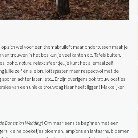
 je op zich wel voor een themabruiloft maar ondertussen maak je
 van trouwen in het bos kun je veel kanten op. Tafels buiten,
des, boho,
nature
, relaxt sfeertje.. je kunt het allemaal zelf
g jullie zelf én alle bruiloftsgasten maar respectvol met de
sporen achter laten, etc... Er zijn overigens ook trouwlocaties
ies van een unieke trouwdag klaar heeft liggen! Makkelijker
de Bohemian Wedding
! Om maar eens te beginnen met een
gers, kleine boeketjes bloemen, lampions en lantaarns, bloemen