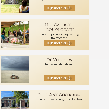
Kijk snel hier
Het Cachot -
Trouwlocatie
Trouwen op een sprookjesachtige
trouwlocatie
Kijk snel hier
De Vliehors
Trouwen op het strand
Kijk snel hier
Fort Sint Gertrudis
Trouwen in een Bourgondische sfeer