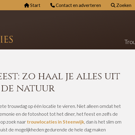
Start
Contact en adverteren
Zoeken
Tro
st: zo haal je alles uit
 de natuur
e trouwdag op één locatie te vieren. Niet alleen omdat het
remonie en de fotoshoot tot het diner, het feest en zelfs de
e op zoek naar
trouwlocaties in Steenwijk
, dan is het slim om
 Juist de mogelijkheden gedurende de hele dag maken