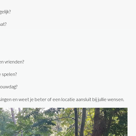
elijk?
aat?
en vrienden?
e spelen?
trouwdag?
gen en weet je beter of een locatie aansluit bij jullie wensen.