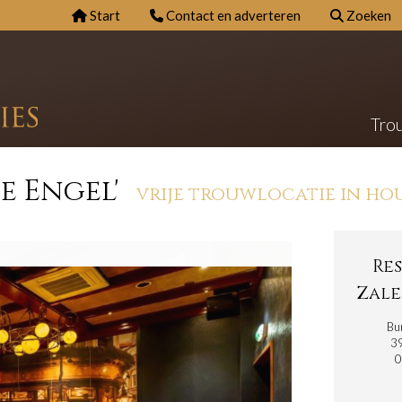
Start
Contact en adverteren
Zoeken
Tro
De Engel'
vrije trouwlocatie in ho
Re
Zale
Bu
3
0