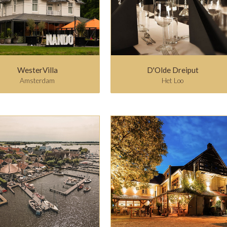
WesterVilla
D'Olde Dreiput
Amsterdam
Het Loo