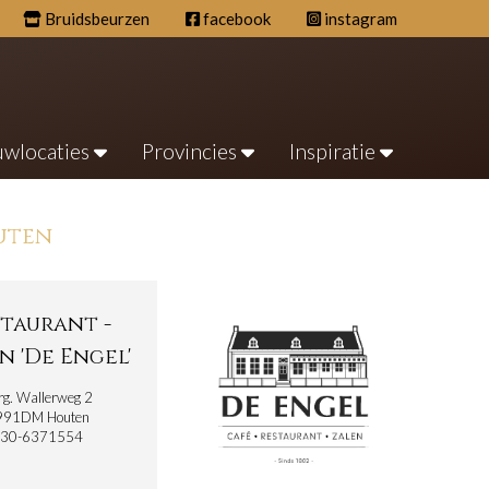
Bruidsbeurzen
facebook
instagram
uwlocaties
Provincies
Inspiratie
uten
staurant -
n 'De Engel'
rg. Wallerweg 2
991DM Houten
30-6371554