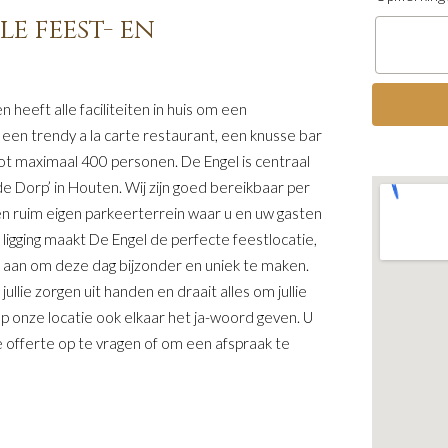
e feest- en
 heeft alle faciliteiten in huis om een
 een trendy a la carte restaurant, een knusse bar
ot maximaal 400 personen. De Engel is centraal
e Dorp’ in Houten. Wij zijn goed bereikbaar per
en ruim eigen parkeerterrein waar u en uw gasten
 ligging maakt De Engel de perfecte feestlocatie,
 aan om deze dag bijzonder en uniek te maken.
llie zorgen uit handen en draait alles om jullie
 onze locatie ook elkaar het ja-woord geven. U
e offerte op te vragen of om een afspraak te