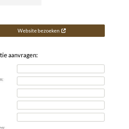
Website bezoeken
tie aanvragen:
m:
en: